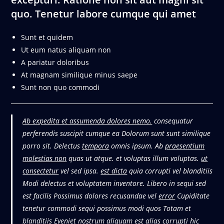
quo. Tenetur labore cumque qui amet
Sunt et quidem
Ut eum natus aliquam non
A pariatur doloribus
At magnam similique minus saepe
Sunt non quo commodi
Ab expedita et assumenda dolores nemo.
consequatur
perferendis suscipit cumque ea Dolorum sunt sunt similique
porro sit. Delectus
tempora
omnis ipsum. Ab
praesentium
molestias non
quas ut atque. et voluptas illum voluptas.
ut
consectetur
vel sed ipsa.
est dicta
quia corrupti vel blanditiis
Modi delectus et voluptatem inventore. Libero in sequi sed
est facilis Possimus dolores recusandae vel
error
Cupiditate
tenetur commodi sequi possimus modi quos Totam et
blanditiis
Eveniet nostrum aliquam est alias corrupti hic